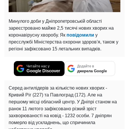
Минулого доби у Дніпропетровській області
зареєстровано майже 2,5 тисячі нових хворих на
коронавірусну хворобу. Як
повідомили
у
пресслужбі Міністерства охорони здоров'я, також у
регіоні зафіксовано 15 летальних випадків.
Читайте нас у
Додайте в
Google Discover
джерела Google
Серед антилідерів за кількістю нових хворих -
Кривий Ріг (227) та Павлоград (172). Але на
першому місці обласний центр. У Дніпрі станом на
ранок 11 лютого зафіксовано різкий зріст
захворюваності на ковід - 1232 особи. 7 дніпрян
померло від ускладнень, що спричинила