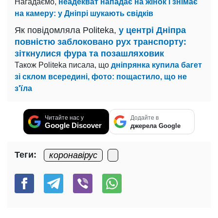
Нагадаємо,
неадекват нападає на жінок і знімає
на камеру: у Дніпрі шукають свідків
Як повідомляла Politeka,
у центрі Дніпра
повністю заблоковано рух транспорту:
зіткнулися фура та позашляховик
Також Politeka писала, що
дніпрянка купила багет
зі склом всередині, фото: пощастило, що не
з'їла
Читайте нас у
Додайте в
Google Discover
джерела Google
Теги:
коронавірус