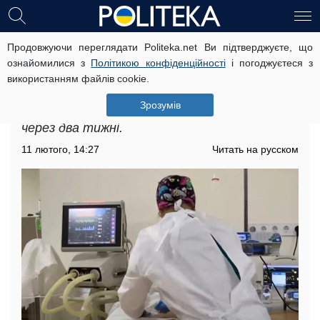
Продовжуючи переглядати Politeka.net Ви підтверджуєте, що
На Дніпропетровщині різко зросла
ознайомилися з
Політикою конфіденційності
і погоджуєтеся з
кількість хворих: опубліковані нові
використанням файлів cookie.
дані
Зрозумів
Лікарі очікують пік захворюваності на ковід
через два тижні.
11 лютого, 14:27
Читать на русском