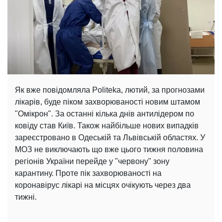
Як вже повідомляла Politeka, лютий, за прогнозами
лікарів, буде піком захворюваності новим штамом
"Омікрон". За останні кілька днів антилідером по
ковіду став Київ. Також найбільше нових випадків
зареєстровано в Одеській та Львівській областях. У
МОЗ не виключають що вже цього тижня половина
регіонів України перейде у "червону" зону
карантину. Проте пік захворюваності на
коронавірус лікарі на місцях очікують через два
тижні.