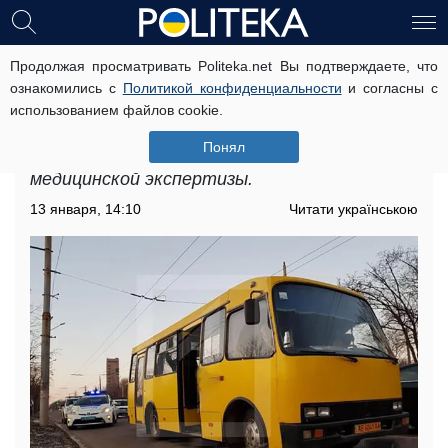
Продолжая просматривать Politeka.net Вы подтверждаете, что
Жизнь водителя маршрутки
ознакомились с
Политикой конфиденциальности
и согласны с
внезапно оборвалась за рулем:
использованием файлов cookie.
кадры трагедии
Понял
Полиция ждет выводов судебно-
медицинской экспертизы.
13 января, 14:10
Читати українською