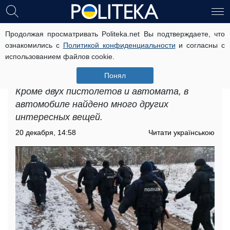
Продолжая просматривать Politeka.net Вы подтверждаете, что
Мужчина с погонами и автоматом
ознакомились с
Политикой конфиденциальности
и согласны с
устроил переполох в Днепре,
использованием файлов cookie.
кадры: немедленно прибыли
оперативники
Понял
Кроме двух пистолетов и автомата, в
автомобиле найдено много других
интересных вещей.
20 декабря, 14:58
Читати українською