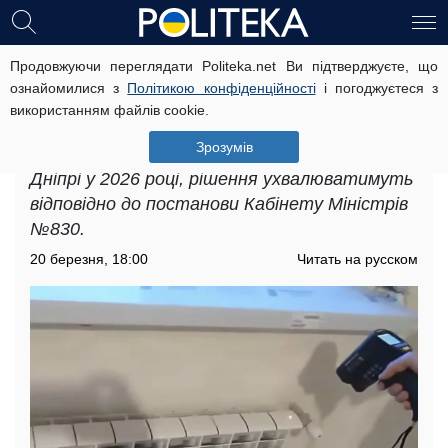
Продовжуючи переглядати Politeka.net Ви підтверджуєте, що
Завершення опалювального сезону
ознайомилися з
Політикою конфіденційності
і погоджуєтеся з
2026 в Дніпрі: коли вже не буде
використанням файлів cookie.
тепла
Зрозумів
Щодо завершення опалювального сезону у
Дніпрі у 2026 році, рішення ухвалюватимуть
відповідно до постанови Кабінету Міністрів
№830.
20 березня, 18:00
Читать на русском