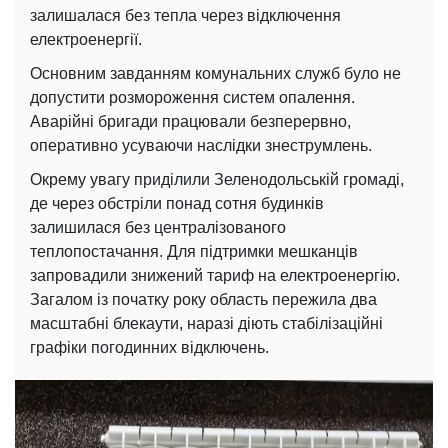
залишалася без тепла через відключення
електроенергії.
Основним завданням комунальних служб було не
допустити розмороження систем опалення.
Аварійні бригади працювали безперервно,
оперативно усуваючи наслідки знеструмлень.
Окрему увагу приділили Зеленодольській громаді,
де через обстріли понад сотня будинків
залишилася без централізованого
теплопостачання. Для підтримки мешканців
запровадили знижений тариф на електроенергію.
Загалом із початку року область пережила два
масштабні блекаути, наразі діють стабілізаційні
графіки погодинних відключень.