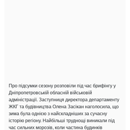
Про підсумки сезону розповіли під час брифінгу у
Дніпропетровській обласній військовій
адміністрації. Заступниця директора департаменту
ЖКГ та будівництва Олена Засікан наголосила, що
зима була однією з найскладніших за сучасну
історію регіону. Найбільші труднощі виникали під
час сильних морозів, коли частина будинків