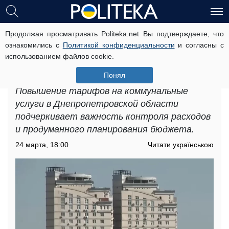
Продолжая просматривать Politeka.net Вы подтверждаете, что
Повышение тарифов на
ознакомились с
Политикой конфиденциальности
и согласны с
коммунальные услуги в
использованием файлов cookie.
Днепропетровской области: какие
цены установлены для жителей
Понял
Повышение тарифов на коммунальные
услуги в Днепропетровской области
подчеркивает важность контроля расходов
и продуманного планирования бюджета.
24 марта, 18:00
Читати українською