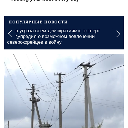
ПОПУЛЯРНЫЕ НОВОСТИ
роза всем демократиям»: эксперт
Бесплатные 
едил о возможном вовлечении
Николаевско
орейцев в войну
получить ж
14 июня, 15:15